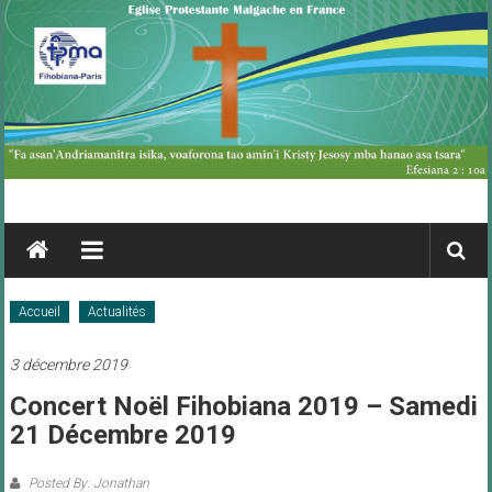
Skip
to
content
FPMA
Fihobiana
Paris
Accueil
Actualités
3 décembre 2019
Concert Noël Fihobiana 2019 – Samedi
21 Décembre 2019
Posted By: Jonathan