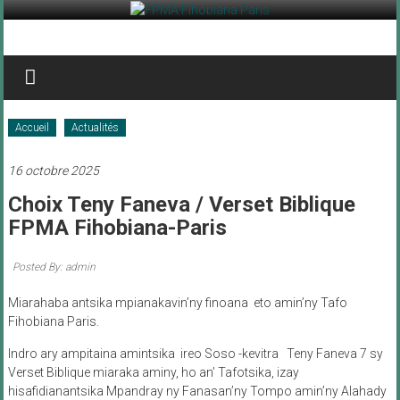
Skip
to
FPMA
content
Fihobiana
Paris
Accueil
Actualités
16 octobre 2025
Choix Teny Faneva / Verset Biblique
FPMA Fihobiana-Paris
Posted By: admin
Miarahaba antsika mpianakavin’ny finoana eto amin’ny Tafo
Fihobiana Paris.
Indro ary ampitaina amintsika ireo Soso -kevitra Teny Faneva 7 sy
Verset Biblique miaraka aminy, ho an’ Tafotsika, izay
hisafidianantsika Mpandray ny Fanasan’ny Tompo amin’ny Alahady