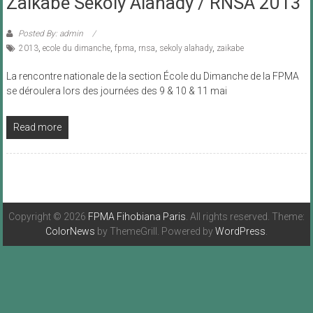
Zaikabe Sekoly Alahady / RNSA 2013
Posted By: admin
2013
,
ecole du dimanche
,
fpma
,
rnsa
,
sekoly alahady
,
zaikabe
La rencontre nationale de la section École du Dimanche de la FPMA
se déroulera lors des journées des 9 & 10 & 11 mai
Read more
Copyright © 2026
FPMA Fihobiana Paris
. All rights reserved. Theme:
ColorNews
by ThemeGrill. Powered by
WordPress
.