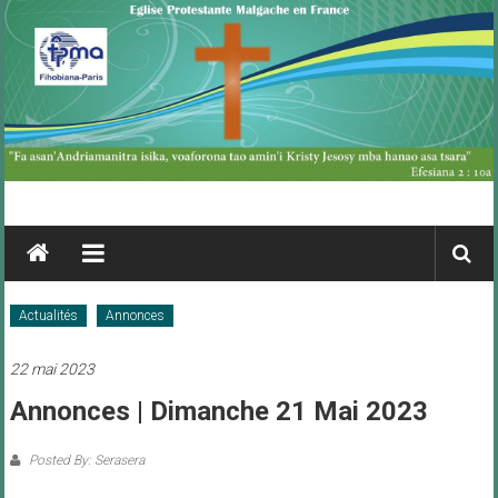
Skip
to
content
FPMA
Fihobiana
Paris
Actualités
Annonces
22 mai 2023
Annonces | Dimanche 21 Mai 2023
Posted By: Serasera