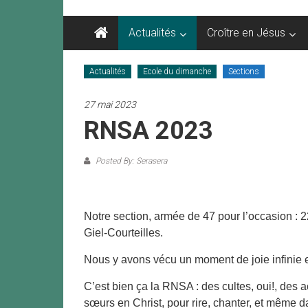
FPMA
Actualités
Croître en Jésus
Fihobiana
Paris
Actualités
Ecole du dimanche
Sections
27 mai 2023
RNSA 2023
Posted By: Serasera
Notre section, armée de 47 pour l’occasion : 
Giel-Courteilles.
Nous y avons vécu un moment de joie infinie 
C’est bien ça la RNSA : des cultes, oui!, des 
sœurs en Christ, pour rire, chanter, et même d