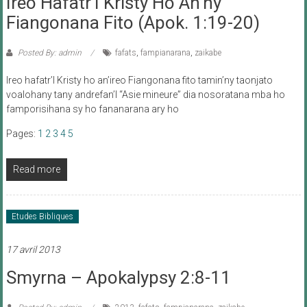
Ireo Hafatr’I Kristy Ho An’ny
Fiangonana Fito (Apok. 1:19-20)
Posted By: admin
fafats
,
fampianarana
,
zaikabe
Ireo hafatr’I Kristy ho an’ireo Fiangonana fito tamin’ny taonjato
voalohany tany andrefan’I “Asie mineure” dia nosoratana mba ho
famporisihana sy ho fananarana ary ho
Pages:
1
2
3
4
5
Read more
Etudes Bibliques
17 avril 2013
Smyrna – Apokalypsy 2:8-11